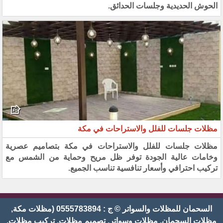
الحوش الحديدية وجلسات الحدائق.
مظلات جلسات للفلل والاستراحات في مكة
مظلات جلسات للفلل والاستراحات في مكة بتصاميم عصرية
وخامات عالية الجودة توفر ظل مريح وحماية من الشمس مع
تركيب احترافي وأسعار تنافسية تناسب الجميع.
السحمان للمظلات والسواتر © ج : 0555783894 (مظلات مكة,
مظلات السحمان, مظلات وسواتر, تصميم مظلات, تركيب مظلات,