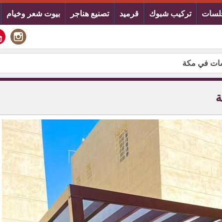
لسات
تركيب شبوك
قرميد
تصنيع هناجر
بيوت شعر وخيام
سات في مكة
ة