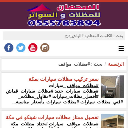
الرئيسية
بحث : #مظلات_مواقف
سعر تركيب مظلات سيارات بمكة
#مظلات_مواقف
_سيارات
#مظلات_سيارات_حديد #مظلات_سيارات_قماش
#أفضل_مظلات_سيارات #مقاول_مظلات_
#فني_مظلات_سيارات #مظلات_سيارات_بأسعار_مناسبة...
تفصيل ممتاز مظلات سيارات شينكو في مكة
#مظلات_مواقف
_سيارات #حداد_مظلات_مكة