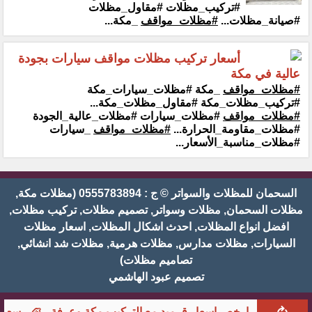
#تركيب_مظلات #مقاول_مظلات
#صيانة_مظلات...
#مظلات_مواقف
_مكة...
أسعار تركيب مظلات مواقف سيارات بجودة
عالية في مكة
#مظلات_مواقف
_مكة #مظلات_سيارات_مكة
#تركيب_مظلات_مكة #مقاول_مظلات_مكة...
#مظلات_مواقف
#مظلات_سيارات #مظلات_عالية_الجودة
#مظلات_مقاومة_الحرارة...
#مظلات_مواقف
_سيارات
#مظلات_مناسبة_الأسعار...
السحمان للمظلات والسواتر © ج : 0555783894 (مظلات مكة,
مظلات السحمان, مظلات وسواتر, تصميم مظلات, تركيب مظلات,
افضل انواع المظلات, احدث اشكال المظلات, اسعار مظلات
السيارات, مظلات مدارس, مظلات هرمية, مظلات شد انشائي,
تصاميم مظلات)
تصميم عبود الهاشمي
ارخص اسعار قرميد مع التركيب مكة وعرفة
سعر م