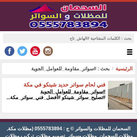
الرئيسية
بحث : #سواتر_مقاومة_للعوامل_الجوية
فني لحام سواتر حديد شينكو في مكة
#سواتر_مقاومة_للعوامل_الجوية
#تصليح_سواتر_شينكو #أفضل_فني_سواتر_مكة...
السحمان للمظلات والسواتر © ج : 0555783894 (مظلات مكة,
مظلات السحمان, مظلات وسواتر, تصميم مظلات, تركيب مظلات,