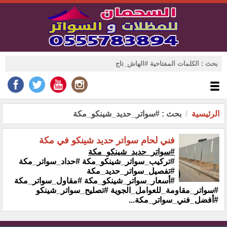
الرئيسية
بحث : #سواتر_حديد_شينكو_مكة
فني لحام سواتر حديد شينكو في مكة
#سواتر_حديد_شينكو_مكة
#تركيب_سواتر_شينكو_مكة #حداد_سواتر_مكة
#تفصيل_سواتر_حديد_مكة
#أسعار_سواتر_شينكو_مكة #مقاول_سواتر_مكة
#سواتر_مقاومة_للعوامل_الجوية #تصليح_سواتر_شينكو
#أفضل_فني_سواتر_مكة...