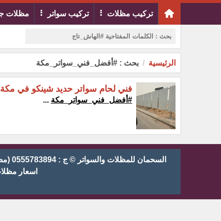
تركيب مظلات
تركيب سواتر
مظلات ج
الرئيسية
بحث : #أفضل_فني_سواتر_مكة
فني لحام سواتر حديد شينكو في مكة
#أفضل_فني_سواتر_مكة
...
السحم
اسعار مظلا