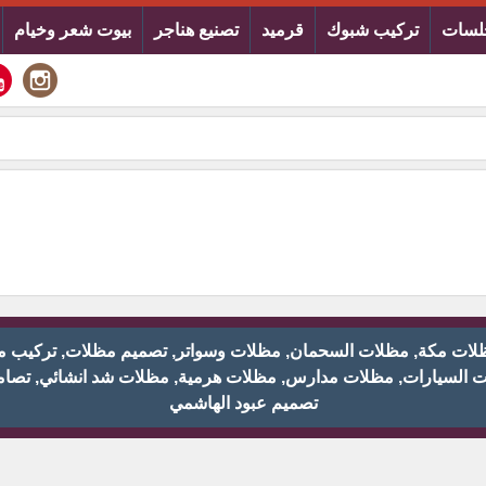
لسات
تركيب شبوك
قرميد
تصنيع هناجر
بيوت شعر وخيام
ان للمظلات والسواتر © ج : 0555783894 (مظلات مكة, مظلات السحمان, مظلات وسواتر, تصمي
ت السيارات, مظلات مدارس, مظلات هرمية, مظلات شد انشائي, تصام
تصميم عبود الهاشمي