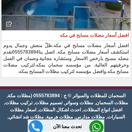
افضل أسعار مضلات مسابح في مكه
افضل أسعار مضلات مسابح في مكه.ظلّ منعش وجمال يدوم
استكشف أسعار مضلات مسابح مكه. اتصل بنا0555783894نقدم
مضله مسبح بارخص الاسعار وستشاره مجانية.وضمان في العمل
وحرفيتهم العالية. من مؤسسه سحمان بمكه.لتركيب مضلات
مسابح مكه.وافضل مؤسسه لتركيب مظلات المسابح بمكه.
السحمان للمظلات والسواتر © ج : 0555783894 (مظلات مكة,
مظلات السحمان, مظلات وسواتر, تصميم مظلات, تركيب مظلات,
افضل انواع المظلات, احدث اشكال المظلات, اسعار مظلات
السيارات, مظلات مدارس, مظلات هرمية, مظلات شد انشائي,
تصاميم مظلات)
تحدث معنا الآن
تصميم عبود الهاشمي