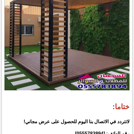
ختاما:
لاتتردد في الاتصال بنا اليوم للحصول على عرض مجاني!
رقم الهاتف:
[
0555783894
]