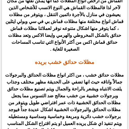
القماش من ارخص انواع المظلات كما أنها يمكن نقلها من مكان
لآخر لذا فالمظلات القماش هي النوع الانسب للأشخاص الذين
يعيشون في منازل بالأجرة دائمين التنقل ، ويتوفر من مظلات
قماش انواع مختلفة منها مظلات قماش بي في سي وبولي ايثلين
، كما يتوفر منها اشكال متنوعه نوفر لعملائنا مظلات قماش
حدائق بالشكل المخروطي والهرمي وايضا الاكس وتعد مظلات
حدائق قماش اكس من أكثر الأنواع التي تناسب المساحات
الصغيرة للغاية .
مظلات حدائق خشب بريده
مظلات حدائق خشب ، من اكثر انواع مظلات الحدائق والبرجولات
جمالاً واناقه حيث انها تضفي على الحديقة مظهر مختلف وجذاب
يلفت الانتباه ويشعر بالراحة والجمال ويتم تصنيع مظلات حدائق
وبرجولات خشبية من خشب معالج ضد التسوس مما يجعل
مظلات الحدائق الخشبية ذات عمر افتراضي طويل ويتوفر من
مظلات الحدائق والبرجولات الخشبية اشكال عديدة جداً فيوجد
برجولات خشب دائرية ومربعة وخماسية وسداسية ومستطيله
ويتم تنفيذ اي شكل يريده العميل او يتم اقتراح الشكل المناسب